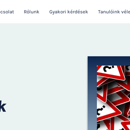
csolat
Rólunk
Gyakori kérdések
Tanulóink vél
k