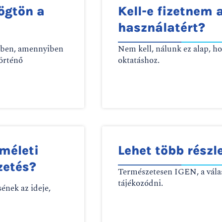
ögtön a
Kell-e fizetnem 
használatért?
tben, amennyiben
Nem kell, nálunk ez alap, ho
történő
oktatáshoz.
lméleti
Lehet több részl
zetés?
Természetesen IGEN, a válas
tájékozódni.
sének az ideje,