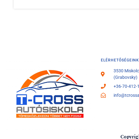
ELÉRHETŐSÉGEINK
3530 Miskolc,
(Grabovsky)
+36-70-412-
info@tcrossa
Copyrig