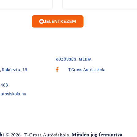
JELENTKEZEM
KÖZÖSSÉGI MÉDIA
 Rákóczi u. 13.
T-Cross Autósiskola
1488
utosiskola.hu
ht ©
2026. T-Cross Autósiskola.
Minden jog fenntartva.