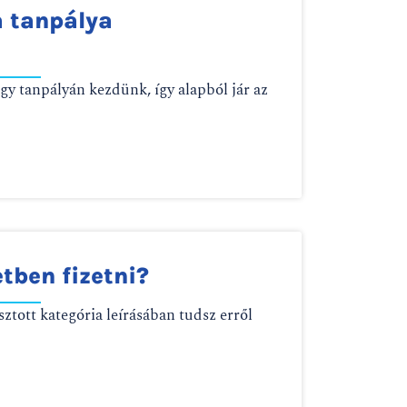
a tanpálya
gy tanpályán kezdünk, így alapból jár az
etben fizetni?
ztott kategória leírásában tudsz erről