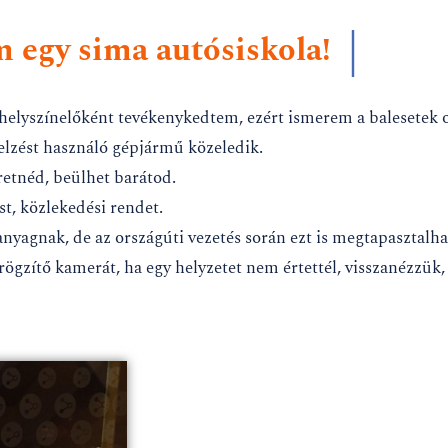
|
 egy sima autósiskola!
helyszínelőként tevékenykedtem, ezért ismerem a balesetek o
elzést használó gépjármű közeledik.
retnéd, beülhet barátod.
t, közlekedési rendet.
nyagnak, de az országúti vezetés során ezt is megtapasztalha
ögzítő kamerát, ha egy helyzetet nem értettél, visszanézzük