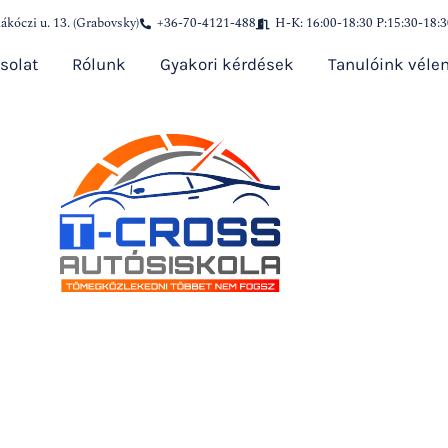
ákóczi u. 13. (Grabovsky)
+36-70-4121-488
H-K: 16:00-18:30 P:15:30-18:
solat
Rólunk
Gyakori kérdések
Tanulóink véle
ss Autósis