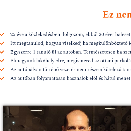
Ez nem
25 éve a közlekedésben dolgozom, ebből 20 évet baleset
Itt megtanulod, hogyan viselkedj ha megkülönböztető j
Egyszerre 1 tanuló ül az autóban. Természetesen ha sze
Elmegyünk lakóhelyedre, megismered az ottani parkolás
Az autópályán történő vezetés nem része a kötelező tana
Az autóban folyamatosan használok elöl és hátul menetr