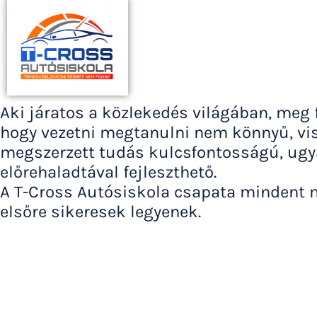
Aki járatos a közlekedés világában, meg f
hogy vezetni megtanulni nem könnyű, vi
megszerzett tudás kulcsfontosságú, ugy
előrehaladtával fejleszthető.
A T-Cross Autósiskola csapata mindent m
elsőre sikeresek legyenek.