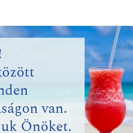
!
között
inden
aságon van.
juk Önöket.