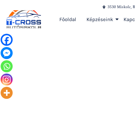
3530 Miskolc, R
Főoldal
Képzéseink
Kapc
T-Cro