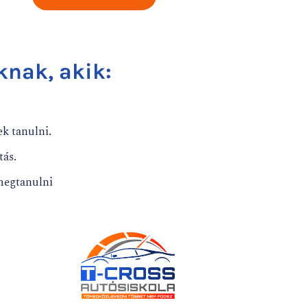
knak, akik:
k tanulni.
tás.
megtanulni