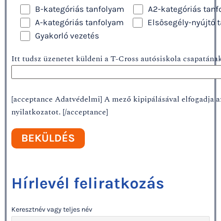
B-kategóriás tanfolyam
A2-kategóriás tan
A-kategóriás tanfolyam
Elsősegély-nyújtó 
Gyakorló vezetés
Itt tudsz üzenetet küldeni a T-Cross autósiskola csapatának
[acceptance Adatvédelmi] A mező kipipálásával elfogadja 
nyilatkozatot. [/acceptance]
Hírlevél feliratkozás
Keresztnév vagy teljes név