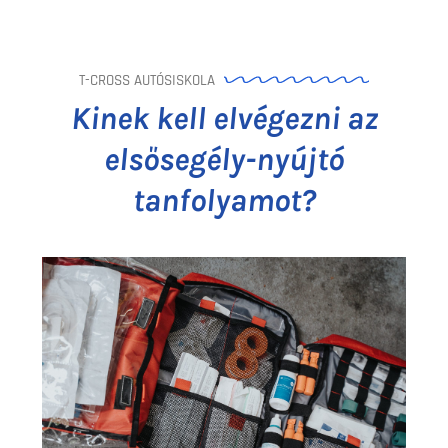
T-CROSS AUTÓSISKOLA
Kinek kell elvégezni az
elsősegély-nyújtó
tanfolyamot?