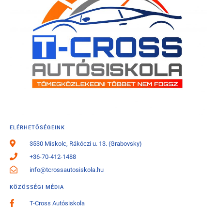
ELÉRHETŐSÉGEINK
3530 Miskolc, Rákóczi u. 13. (Grabovsky)
+36-70-412-1488
info@tcrossautosiskola.hu
KÖZÖSSÉGI MÉDIA
T-Cross Autósiskola