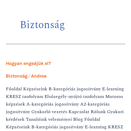
Skip
to
content
Biztonság
Hogyan
Hogyan engedjük el?
engedjük
el?
/
Biztonság
Andrea
Főoldal Képzéseink B-kategóriás jogosítvány E-learning
KRESZ tanfolyam Elsősegély-nyújtó tanfolyam Motoros
képzések A-kategóriás jogosítvány A2-kategóriás
jogosítvány Gyakorló vezetés Kapcsolat Rólunk Gyakori
kérdések Tanulóink véleményei Blog Főoldal
Képzéseink B-kategóriás jogosítvány E-learning KRESZ