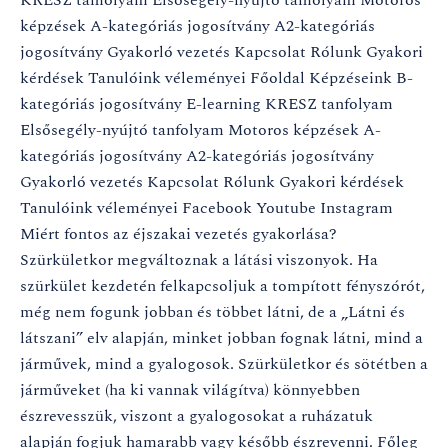
KRESZ tanfolyam Elsősegély-nyújtó tanfolyam Motoros
gyakorlása?
képzések A-kategóriás jogosítvány A2-kategóriás
jogosítvány Gyakorló vezetés Kapcsolat Rólunk Gyakori
kérdések Tanulóink véleményei Főoldal Képzéseink B-
kategóriás jogosítvány E-learning KRESZ tanfolyam
Elsősegély-nyújtó tanfolyam Motoros képzések A-
kategóriás jogosítvány A2-kategóriás jogosítvány
Gyakorló vezetés Kapcsolat Rólunk Gyakori kérdések
Tanulóink véleményei Facebook Youtube Instagram
Miért fontos az éjszakai vezetés gyakorlása?
Szürkületkor megváltoznak a látási viszonyok. Ha
szürkület kezdetén felkapcsoljuk a tompított fényszórót,
még nem fogunk jobban és többet látni, de a „Látni és
látszani” elv alapján, minket jobban fognak látni, mind a
járművek, mind a gyalogosok. Szürkületkor és sötétben a
járműveket (ha ki vannak világítva) könnyebben
észrevesszük, viszont a gyalogosokat a ruházatuk
alapján fogjuk hamarabb vagy később észrevenni. Főleg