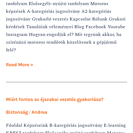
tanfolyam Elsősegély-nyújtó tanfolyam Motoros
képzések A-kategóriás jogosítvány A2-kategóriás
jogosítvány Gyakorló vezetés Kapcsolat Rólunk Gyakori
kérdések Tanulóink véleményei Blog Facebook Youtube
Instagram Hogyan engedjük el? Mit tegyünk akkor, ha
szirénázó motoros rendőrök közelítenek a gépjármű
felé?
Read More »
Miért
Miért fontos az éjszakai vezetés gyakorlása?
fontos
az
/
Biztonság
Andrea
éjszakai
Főoldal Képzéseink B-kategóriás jogosítvány E-learning
vezetés